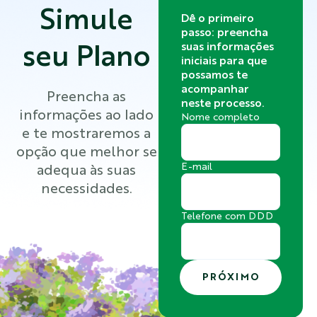
Simule
Dê o primeiro
passo: preencha
suas informações
seu Plano
iniciais para que
possamos te
acompanhar
Preencha as
neste processo.
informações ao lado
Nome completo
e te mostraremos a
opção que melhor se
E-mail
adequa às suas
necessidades.
Telefone com DDD
PRÓXIMO