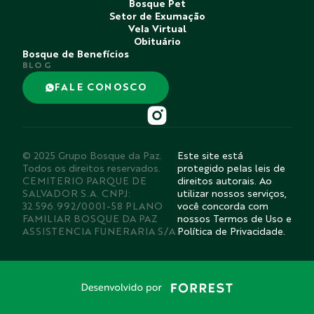
Bosque Pet
Setor de Exumação
Vela Virtual
Obituário
Bosque de Benefícios
BLOG
FALE CONOSCO
© 2025 Grupo Bosque da Paz.
Este site está
Todos os direitos reservados.
protegido pelas leis de
CEMITERIO PARQUE DE
direitos autorais. Ao
SALVADOR S.A. CNPJ:
utilizar nossos serviços,
32.596.992/0001-58 PLANO
você concorda com
FAMILIAR BOSQUE DA PAZ
nossos Termos de Uso e
ASSISTENCIA FUNERARIA S/A
Política de Privacidade.