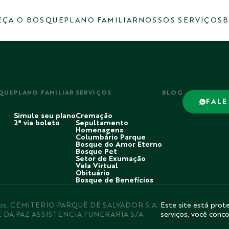
ÇA O BOSQUE
PLANO FAMILIAR
NOSSOS SERVIÇOS
B
QUE
PLANO FAMILIAR
SERVIÇOS
BLOG
FALE
Simule seu plano
Cremação
2ª via boleto
Sepultamento
Homenagens
Columbário Parque
Bosque do Amor Eterno
Bosque Pet
Setor de Exumação
Vela Virtual
Obituário
Bosque de Benefícios
rvados. CEMITERIO PARQUE DE SALVADOR S.A.
Este site está prote
E DA PAZ ASSISTENCIA FUNERARIA S/A
serviços, você conc