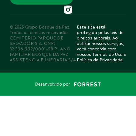
© 2025 Grupo Bosque da Paz.
Este site está
Todos os direitos reservados.
protegido pelas leis de
CEMITERIO PARQUE DE
direitos autorais. Ao
SALVADOR S.A. CNPJ:
utilizar nossos serviços,
32.596.992/0001-58 PLANO
você concorda com
FAMILIAR BOSQUE DA PAZ
nossos Termos de Uso e
ASSISTENCIA FUNERARIA S/A
Política de Privacidade.