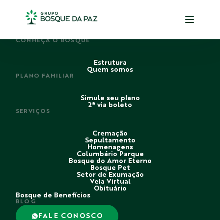
PERDI ALGUÉM
CONHEÇA O BOSQUE
Estrutura
Quem somos
PLANO FAMILIAR
Simule seu plano
2ª via boleto
SERVIÇOS
Cremação
Sepultamento
Homenagens
Columbário Parque
Bosque do Amor Eterno
Bosque Pet
Setor de Exumação
Vela Virtual
Obituário
Bosque de Benefícios
BLOG
FALE CONOSCO