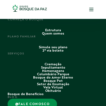
PERDI ALGUÉM
CONHEÇA O BOSQUE
Estrutura
Quem somos
PLANO FAMILIAR
Simule seu plano
2ª via boleto
SERVIÇOS
Cremação
Sepultamento
Homenagens
Columbário Parque
Bosque do Amor Eterno
Bosque Pet
Setor de Exumação
Vela Virtual
Obituário
Bosque de Benefícios
BLOG
FALE CONOSCO