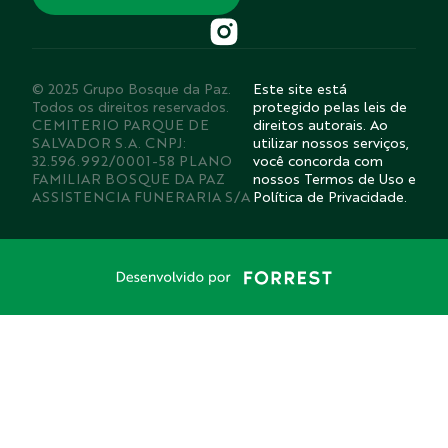
© 2025 Grupo Bosque da Paz.
Este site está
Todos os direitos reservados.
protegido pelas leis de
CEMITERIO PARQUE DE
direitos autorais. Ao
SALVADOR S.A. CNPJ:
utilizar nossos serviços,
32.596.992/0001-58 PLANO
você concorda com
FAMILIAR BOSQUE DA PAZ
nossos Termos de Uso e
ASSISTENCIA FUNERARIA S/A
Política de Privacidade.