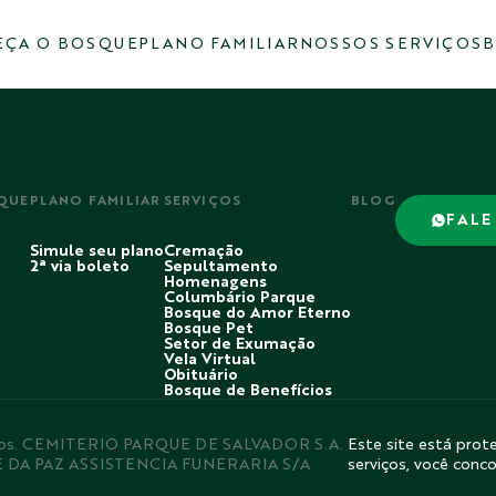
ÇA O BOSQUE
PLANO FAMILIAR
NOSSOS SERVIÇOS
B
QUE
PLANO FAMILIAR
SERVIÇOS
BLOG
FALE
Simule seu plano
Cremação
2ª via boleto
Sepultamento
Homenagens
Columbário Parque
Bosque do Amor Eterno
Bosque Pet
Setor de Exumação
Vela Virtual
Obituário
Bosque de Benefícios
rvados. CEMITERIO PARQUE DE SALVADOR S.A.
Este site está prote
E DA PAZ ASSISTENCIA FUNERARIA S/A
serviços, você conc