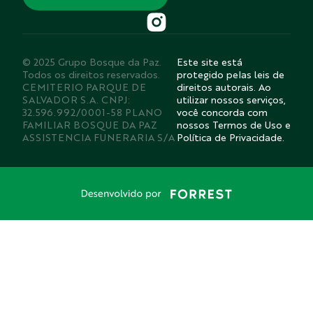
© 2025 Grupo Bosque da Paz.
Este site está
Todos os direitos reservados.
protegido pelas leis de
CEMITERIO PARQUE DE
direitos autorais. Ao
SALVADOR S.A. CNPJ:
utilizar nossos serviços,
32.596.992/0001-58 PLANO
você concorda com
FAMILIAR BOSQUE DA PAZ
nossos Termos de Uso e
ASSISTENCIA FUNERARIA S/A
Política de Privacidade.