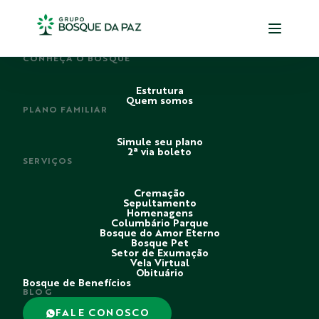
PERDI ALGUÉM
CONHEÇA O BOSQUE
Estrutura
Quem somos
PLANO FAMILIAR
Simule seu plano
2ª via boleto
SERVIÇOS
Cremação
Sepultamento
Homenagens
Columbário Parque
Bosque do Amor Eterno
Bosque Pet
Setor de Exumação
Vela Virtual
Obituário
Bosque de Benefícios
BLOG
FALE CONOSCO