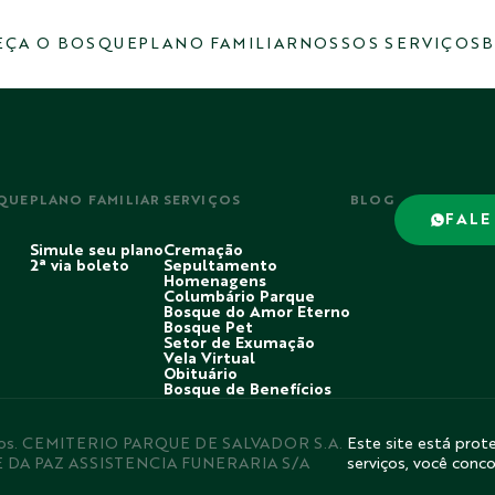
ÇA O BOSQUE
PLANO FAMILIAR
NOSSOS SERVIÇOS
B
QUE
PLANO FAMILIAR
SERVIÇOS
BLOG
FALE
Simule seu plano
Cremação
2ª via boleto
Sepultamento
Homenagens
Columbário Parque
Bosque do Amor Eterno
Bosque Pet
Setor de Exumação
Vela Virtual
Obituário
Bosque de Benefícios
rvados. CEMITERIO PARQUE DE SALVADOR S.A.
Este site está prote
E DA PAZ ASSISTENCIA FUNERARIA S/A
serviços, você conc