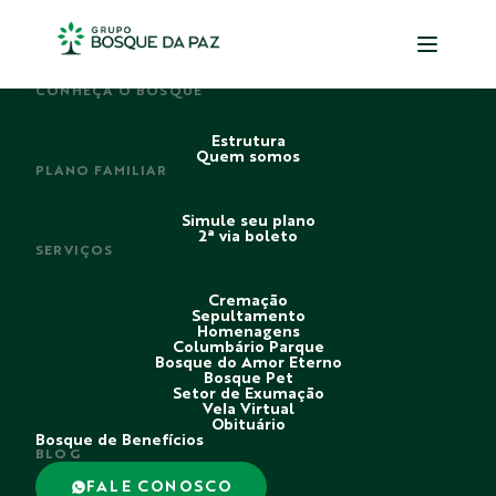
PERDI ALGUÉM
CONHEÇA O BOSQUE
Estrutura
Quem somos
PLANO FAMILIAR
Simule seu plano
2ª via boleto
SERVIÇOS
Cremação
Sepultamento
Homenagens
Columbário Parque
Bosque do Amor Eterno
Bosque Pet
Setor de Exumação
Vela Virtual
Obituário
Bosque de Benefícios
BLOG
FALE CONOSCO