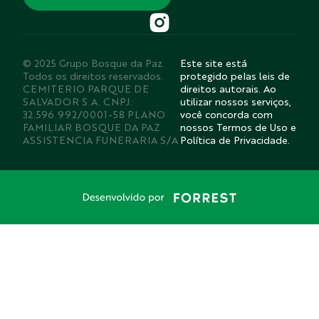
© 2025 Grupo Bosque da Paz.
Este site está
Todos os direitos reservados.
protegido pelas leis de
CEMITERIO PARQUE DE
direitos autorais. Ao
SALVADOR S.A. CNPJ:
utilizar nossos serviços,
32.596.992/0001-58 PLANO
você concorda com
FAMILIAR BOSQUE DA PAZ
nossos Termos de Uso e
ASSISTENCIA FUNERARIA S/A
Política de Privacidade.