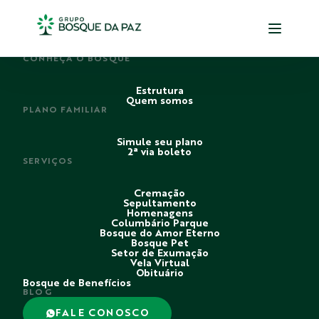
PERDI ALGUÉM
CONHEÇA O BOSQUE
Estrutura
Quem somos
PLANO FAMILIAR
Simule seu plano
2ª via boleto
SERVIÇOS
Cremação
Sepultamento
Homenagens
Columbário Parque
Bosque do Amor Eterno
Bosque Pet
Setor de Exumação
Vela Virtual
Obituário
Bosque de Benefícios
BLOG
FALE CONOSCO