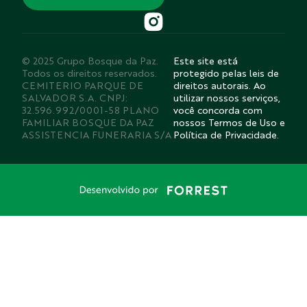
© 2025 Grupo Bosque da Paz.
Este site está
Todos os direitos reservados.
protegido pelas leis de
CEMITERIO PARQUE DE
direitos autorais. Ao
SALVADOR S.A. CNPJ:
utilizar nossos serviços,
32.596.992/0001-58 PLANO
você concorda com
FAMILIAR BOSQUE DA PAZ
nossos Termos de Uso e
ASSISTENCIA FUNERARIA S/A
Política de Privacidade.