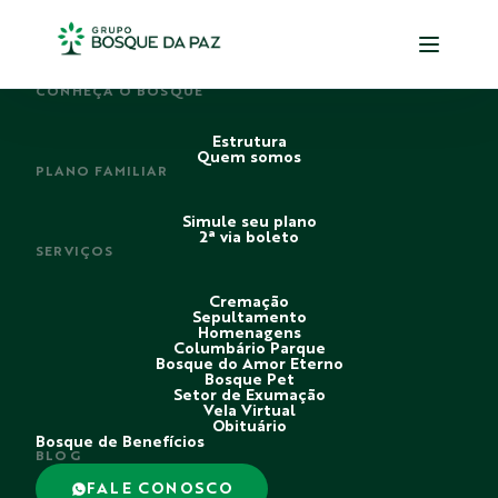
PERDI ALGUÉM
CONHEÇA O BOSQUE
Estrutura
Quem somos
PLANO FAMILIAR
Simule seu plano
2ª via boleto
SERVIÇOS
Cremação
Sepultamento
Homenagens
Columbário Parque
Bosque do Amor Eterno
Bosque Pet
Setor de Exumação
Vela Virtual
Obituário
Bosque de Benefícios
BLOG
FALE CONOSCO