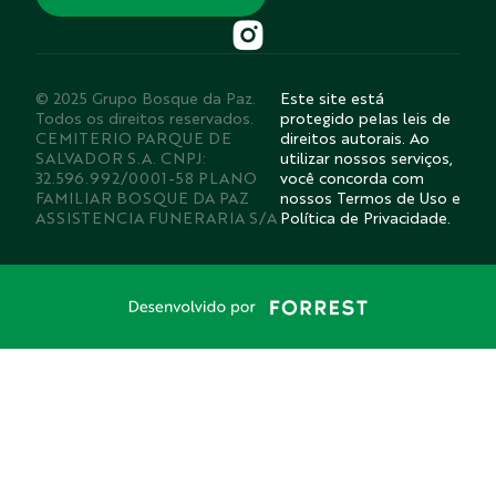
© 2025 Grupo Bosque da Paz.
Este site está
Todos os direitos reservados.
protegido pelas leis de
CEMITERIO PARQUE DE
direitos autorais. Ao
SALVADOR S.A. CNPJ:
utilizar nossos serviços,
32.596.992/0001-58 PLANO
você concorda com
FAMILIAR BOSQUE DA PAZ
nossos Termos de Uso e
ASSISTENCIA FUNERARIA S/A
Política de Privacidade.