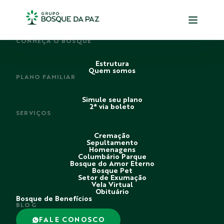
PERDI ALGUÉM
CONHEÇA O BOSQUE
Estrutura
Quem somos
PLANO FAMILIAR
Simule seu plano
2ª via boleto
SERVIÇOS
Cremação
Sepultamento
Homenagens
Columbário Parque
Bosque do Amor Eterno
Bosque Pet
Setor de Exumação
Vela Virtual
Obituário
Bosque de Benefícios
BLOG
FALE CONOSCO