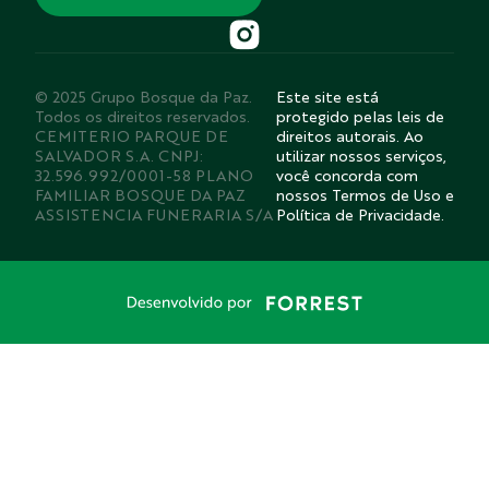
© 2025 Grupo Bosque da Paz.
Este site está
Todos os direitos reservados.
protegido pelas leis de
CEMITERIO PARQUE DE
direitos autorais. Ao
SALVADOR S.A. CNPJ:
utilizar nossos serviços,
32.596.992/0001-58 PLANO
você concorda com
FAMILIAR BOSQUE DA PAZ
nossos Termos de Uso e
ASSISTENCIA FUNERARIA S/A
Política de Privacidade.