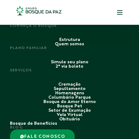
PERDI ALGUÉM
CONHEÇA O BOSQUE
Estrutura
Quem somos
PLANO FAMILIAR
Simule seu plano
2ª via boleto
SERVIÇOS
Cremação
Sepultamento
Homenagens
Columbário Parque
Bosque do Amor Eterno
Bosque Pet
Setor de Exumação
Vela Virtual
Obituário
Bosque de Benefícios
BLOG
FALE CONOSCO