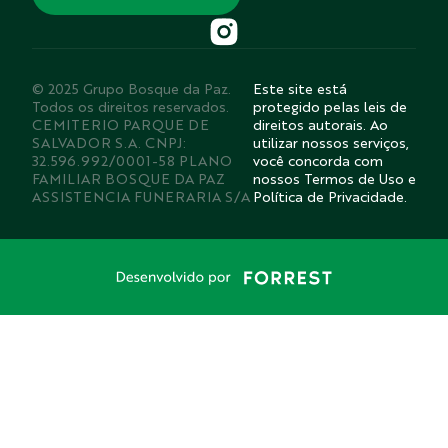
© 2025 Grupo Bosque da Paz.
Este site está
Todos os direitos reservados.
protegido pelas leis de
CEMITERIO PARQUE DE
direitos autorais. Ao
SALVADOR S.A. CNPJ:
utilizar nossos serviços,
32.596.992/0001-58 PLANO
você concorda com
FAMILIAR BOSQUE DA PAZ
nossos Termos de Uso e
ASSISTENCIA FUNERARIA S/A
Política de Privacidade.