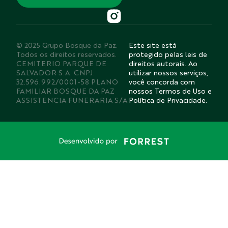
© 2025 Grupo Bosque da Paz.
Este site está
Todos os direitos reservados.
protegido pelas leis de
CEMITERIO PARQUE DE
direitos autorais. Ao
SALVADOR S.A. CNPJ:
utilizar nossos serviços,
32.596.992/0001-58 PLANO
você concorda com
FAMILIAR BOSQUE DA PAZ
nossos Termos de Uso e
ASSISTENCIA FUNERARIA S/A
Política de Privacidade.