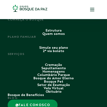
PERDI ALGUÉM
CONHEÇA O BOSQUE
Estrutura
Quem somos
PLANO FAMILIAR
Simule seu plano
2ª via boleto
SERVIÇOS
Cremação
Sepultamento
Homenagens
Columbário Parque
Bosque do Amor Eterno
Bosque Pet
Setor de Exumação
Vela Virtual
Obituário
Bosque de Benefícios
BLOG
FALE CONOSCO