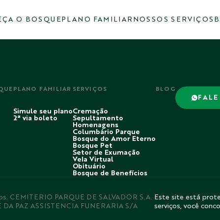
ÇA O BOSQUE
PLANO FAMILIAR
NOSSOS SERVIÇOS
B
QUE
PLANO FAMILIAR
SERVIÇOS
BLOG
FALE
Simule seu plano
Cremação
2ª via boleto
Sepultamento
Homenagens
Columbário Parque
Bosque do Amor Eterno
Bosque Pet
Setor de Exumação
Vela Virtual
Obituário
Bosque de Benefícios
rvados. CEMITERIO PARQUE DE SALVADOR S.A.
Este site está prote
E DA PAZ ASSISTENCIA FUNERARIA S/A
serviços, você conc