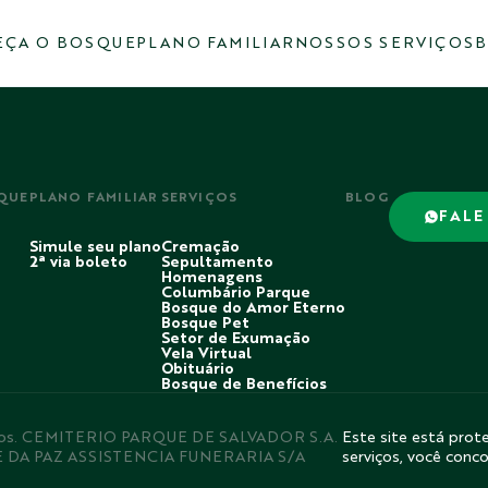
ÇA O BOSQUE
PLANO FAMILIAR
NOSSOS SERVIÇOS
B
QUE
PLANO FAMILIAR
SERVIÇOS
BLOG
FALE
Simule seu plano
Cremação
2ª via boleto
Sepultamento
Homenagens
Columbário Parque
Bosque do Amor Eterno
Bosque Pet
Setor de Exumação
Vela Virtual
Obituário
Bosque de Benefícios
rvados. CEMITERIO PARQUE DE SALVADOR S.A.
Este site está prote
E DA PAZ ASSISTENCIA FUNERARIA S/A
serviços, você conc