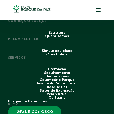
PERDI ALGUÉM
CONHEÇA O BOSQUE
Estrutura
Quem somos
PLANO FAMILIAR
Simule seu plano
2ª via boleto
SERVIÇOS
Cremação
Sepultamento
Homenagens
Columbário Parque
Bosque do Amor Eterno
Bosque Pet
Setor de Exumação
Vela Virtual
Obituário
Bosque de Benefícios
BLOG
FALE CONOSCO