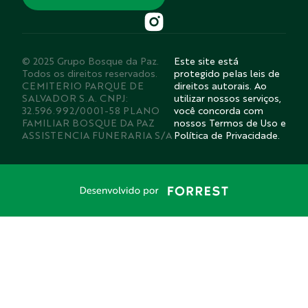
© 2025 Grupo Bosque da Paz.
Este site está
Todos os direitos reservados.
protegido pelas leis de
CEMITERIO PARQUE DE
direitos autorais. Ao
SALVADOR S.A. CNPJ:
utilizar nossos serviços,
32.596.992/0001-58 PLANO
você concorda com
FAMILIAR BOSQUE DA PAZ
nossos Termos de Uso e
ASSISTENCIA FUNERARIA S/A
Política de Privacidade.