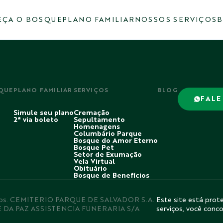
ÇA O BOSQUE
PLANO FAMILIAR
NOSSOS SERVIÇOS
B
QUE
PLANO FAMILIAR
SERVIÇOS
BLOG
FALE
Simule seu plano
Cremação
2ª via boleto
Sepultamento
Homenagens
Columbário Parque
Bosque do Amor Eterno
Bosque Pet
Setor de Exumação
Vela Virtual
Obituário
Bosque de Benefícios
rvados. CEMITERIO PARQUE DE SALVADOR S.A.
Este site está prote
E DA PAZ ASSISTENCIA FUNERARIA S/A
serviços, você conc