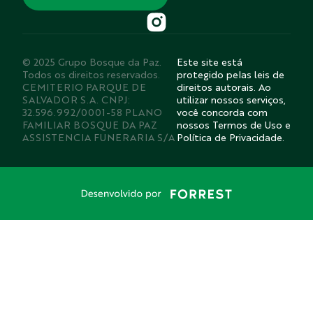
© 2025 Grupo Bosque da Paz.
Este site está
Todos os direitos reservados.
protegido pelas leis de
CEMITERIO PARQUE DE
direitos autorais. Ao
SALVADOR S.A. CNPJ:
utilizar nossos serviços,
32.596.992/0001-58 PLANO
você concorda com
FAMILIAR BOSQUE DA PAZ
nossos Termos de Uso e
ASSISTENCIA FUNERARIA S/A
Política de Privacidade.