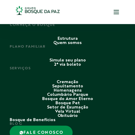
PERDI ALGUÉM
CONHEÇA O BOSQUE
Estrutura
Quem somos
PLANO FAMILIAR
Simule seu plano
2ª via boleto
SERVIÇOS
Cremação
Sepultamento
Homenagens
Columbário Parque
Bosque do Amor Eterno
Bosque Pet
Setor de Exumação
Vela Virtual
Obituário
Bosque de Benefícios
BLOG
FALE CONOSCO