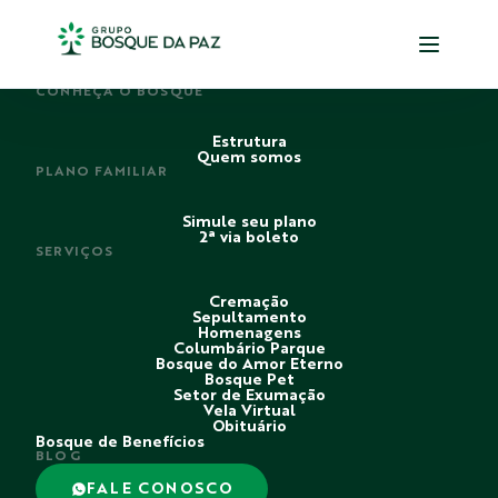
PERDI ALGUÉM
CONHEÇA O BOSQUE
Estrutura
Quem somos
PLANO FAMILIAR
Simule seu plano
2ª via boleto
SERVIÇOS
Cremação
Sepultamento
Homenagens
Columbário Parque
Bosque do Amor Eterno
Bosque Pet
Setor de Exumação
Vela Virtual
Obituário
Bosque de Benefícios
BLOG
FALE CONOSCO