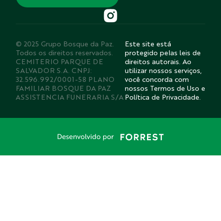
© 2025 Grupo Bosque da Paz.
Este site está
Todos os direitos reservados.
protegido pelas leis de
CEMITERIO PARQUE DE
direitos autorais. Ao
SALVADOR S.A. CNPJ:
utilizar nossos serviços,
32.596.992/0001-58 PLANO
você concorda com
FAMILIAR BOSQUE DA PAZ
nossos Termos de Uso e
ASSISTENCIA FUNERARIA S/A
Política de Privacidade.