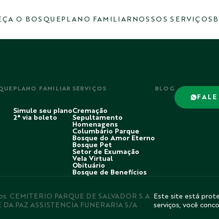
ÇA O BOSQUE
PLANO FAMILIAR
NOSSOS SERVIÇOS
B
QUE
PLANO FAMILIAR
SERVIÇOS
BLOG
FALE
Simule seu plano
Cremação
2ª via boleto
Sepultamento
Homenagens
Columbário Parque
Bosque do Amor Eterno
Bosque Pet
Setor de Exumação
Vela Virtual
Obituário
Bosque de Benefícios
rvados. CEMITERIO PARQUE DE SALVADOR S.A.
Este site está prote
E DA PAZ ASSISTENCIA FUNERARIA S/A
serviços, você conc