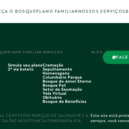
ÇA O BOSQUE
PLANO FAMILIAR
NOSSOS SERVIÇOS
B
QUE
PLANO FAMILIAR
SERVIÇOS
BLOG
FALE
Simule seu plano
Cremação
2ª via boleto
Sepultamento
Homenagens
Columbário Parque
Bosque do Amor Eterno
Bosque Pet
Setor de Exumação
Vela Virtual
Obituário
Bosque de Benefícios
rvados. CEMITERIO PARQUE DE SALVADOR S.A.
Este site está prote
E DA PAZ ASSISTENCIA FUNERARIA S/A
serviços, você conc