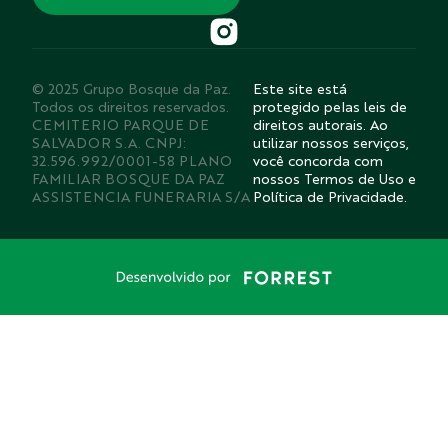
© 2025 Grupo Bosque da Paz.
Este site está
Todos os direitos reservados.
protegido pelas leis de
CEMITERIO PARQUE DE
direitos autorais. Ao
SALVADOR S.A. CNPJ:
utilizar nossos serviços,
32.596.992/0001-58 PLANO
você concorda com
FAMILIAR BOSQUE DA PAZ
nossos Termos de Uso e
ASSISTENCIA FUNERARIA S/A
Política de Privacidade.