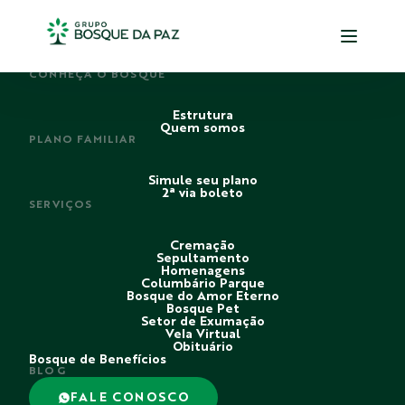
PERDI ALGUÉM
CONHEÇA O BOSQUE
Estrutura
Quem somos
PLANO FAMILIAR
Simule seu plano
2ª via boleto
SERVIÇOS
Cremação
Sepultamento
Homenagens
Columbário Parque
Bosque do Amor Eterno
Bosque Pet
Setor de Exumação
Vela Virtual
Obituário
Bosque de Benefícios
BLOG
FALE CONOSCO