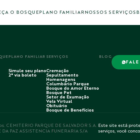
ÇA O BOSQUE
PLANO FAMILIAR
NOSSOS SERVIÇOS
B
QUE
PLANO FAMILIAR
SERVIÇOS
BLOG
FALE
Simule seu plano
Cremação
2ª via boleto
Sepultamento
Homenagens
Columbário Parque
Bosque do Amor Eterno
Bosque Pet
Setor de Exumação
Vela Virtual
Obituário
Bosque de Benefícios
rvados. CEMITERIO PARQUE DE SALVADOR S.A.
Este site está prote
E DA PAZ ASSISTENCIA FUNERARIA S/A
serviços, você conc