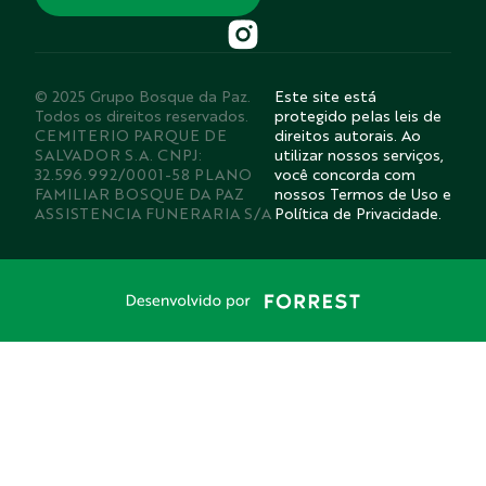
© 2025 Grupo Bosque da Paz.
Este site está
Todos os direitos reservados.
protegido pelas leis de
CEMITERIO PARQUE DE
direitos autorais. Ao
SALVADOR S.A. CNPJ:
utilizar nossos serviços,
32.596.992/0001-58 PLANO
você concorda com
FAMILIAR BOSQUE DA PAZ
nossos Termos de Uso e
ASSISTENCIA FUNERARIA S/A
Política de Privacidade.