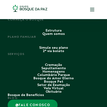
PERDI ALGUÉM
CONHEÇA O BOSQUE
Estrutura
Quem somos
PLANO FAMILIAR
Simule seu plano
2ª via boleto
SERVIÇOS
Cremação
Sepultamento
Homenagens
Columbário Parque
Bosque do Amor Eterno
Bosque Pet
Setor de Exumação
Vela Virtual
Obituário
Bosque de Benefícios
BLOG
FALE CONOSCO