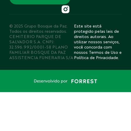
© 2025 Grupo Bosque da Paz.
Este site está
Todos os direitos reservados.
protegido pelas leis de
CEMITERIO PARQUE DE
direitos autorais. Ao
SALVADOR S.A. CNPJ:
utilizar nossos serviços,
32.596.992/0001-58 PLANO
você concorda com
FAMILIAR BOSQUE DA PAZ
nossos Termos de Uso e
ASSISTENCIA FUNERARIA S/A
Política de Privacidade.