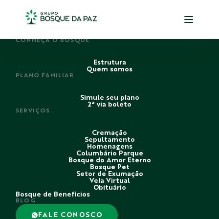
PERDI ALGUÉM
CONHEÇA O BOSQUE
Estrutura
Quem somos
PLANO FAMILIAR
Simule seu plano
2ª via boleto
SERVIÇOS
Cremação
Sepultamento
Homenagens
Columbário Parque
Bosque do Amor Eterno
Bosque Pet
Setor de Exumação
Vela Virtual
Obituário
Bosque de Benefícios
BLOG
FALE CONOSCO