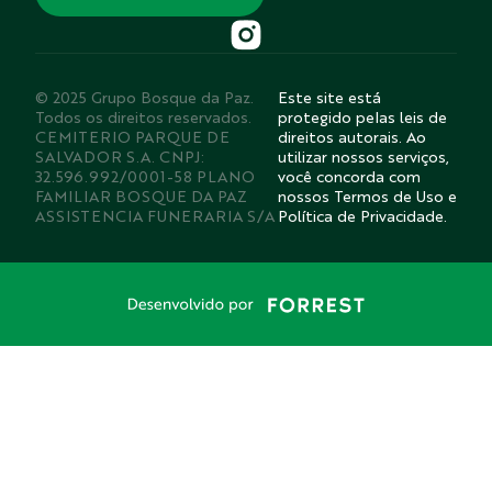
© 2025 Grupo Bosque da Paz.
Este site está
Todos os direitos reservados.
protegido pelas leis de
CEMITERIO PARQUE DE
direitos autorais. Ao
SALVADOR S.A. CNPJ:
utilizar nossos serviços,
32.596.992/0001-58 PLANO
você concorda com
FAMILIAR BOSQUE DA PAZ
nossos Termos de Uso e
ASSISTENCIA FUNERARIA S/A
Política de Privacidade.