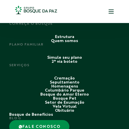
PERDI ALGUÉM
CONHEÇA O BOSQUE
Estrutura
Quem somos
PLANO FAMILIAR
Simule seu plano
2ª via boleto
SERVIÇOS
Cremação
Sepultamento
Homenagens
Columbário Parque
Bosque do Amor Eterno
Bosque Pet
Setor de Exumação
Vela Virtual
Obituário
Bosque de Benefícios
BLOG
FALE CONOSCO