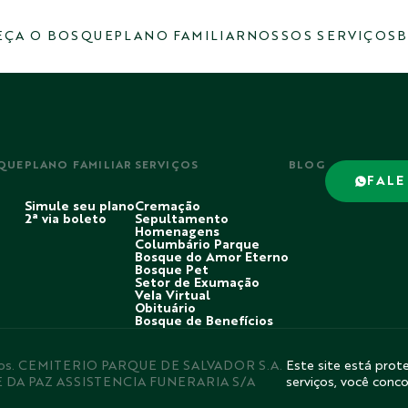
ÇA O BOSQUE
PLANO FAMILIAR
NOSSOS SERVIÇOS
B
QUE
PLANO FAMILIAR
SERVIÇOS
BLOG
FALE
Simule seu plano
Cremação
2ª via boleto
Sepultamento
Homenagens
Columbário Parque
Bosque do Amor Eterno
Bosque Pet
Setor de Exumação
Vela Virtual
Obituário
Bosque de Benefícios
rvados. CEMITERIO PARQUE DE SALVADOR S.A.
Este site está prote
E DA PAZ ASSISTENCIA FUNERARIA S/A
serviços, você conc