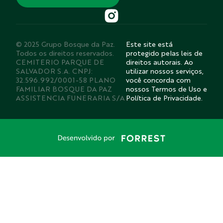
© 2025 Grupo Bosque da Paz.
Este site está
Todos os direitos reservados.
protegido pelas leis de
CEMITERIO PARQUE DE
direitos autorais. Ao
SALVADOR S.A. CNPJ:
utilizar nossos serviços,
32.596.992/0001-58 PLANO
você concorda com
FAMILIAR BOSQUE DA PAZ
nossos Termos de Uso e
ASSISTENCIA FUNERARIA S/A
Política de Privacidade.