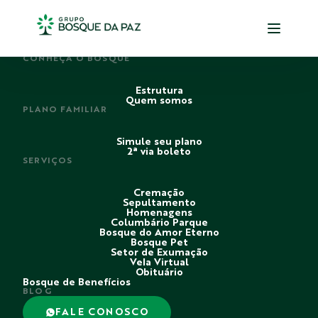
PERDI ALGUÉM
CONHEÇA O BOSQUE
Estrutura
Quem somos
PLANO FAMILIAR
Simule seu plano
2ª via boleto
SERVIÇOS
Cremação
Sepultamento
Homenagens
Columbário Parque
Bosque do Amor Eterno
Bosque Pet
Setor de Exumação
Vela Virtual
Obituário
Bosque de Benefícios
BLOG
FALE CONOSCO