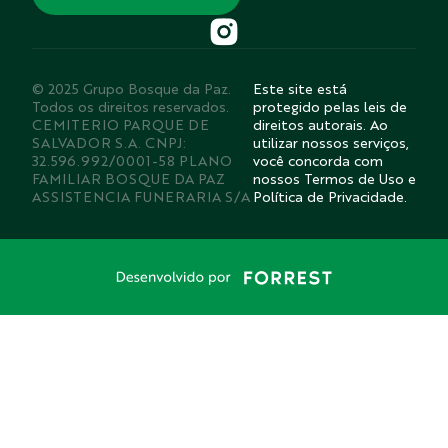
© 2025 Grupo Bosque da Paz.
Este site está
Todos os direitos reservados.
protegido pelas leis de
CEMITERIO PARQUE DE
direitos autorais. Ao
SALVADOR S.A. CNPJ:
utilizar nossos serviços,
32.596.992/0001-58 PLANO
você concorda com
FAMILIAR BOSQUE DA PAZ
nossos Termos de Uso e
ASSISTENCIA FUNERARIA S/A
Política de Privacidade.