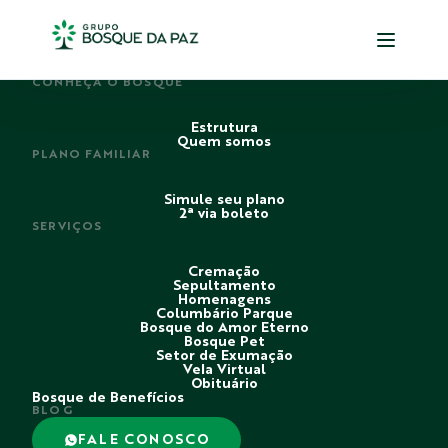
PERDI ALGUÉM
CONHEÇA O BOSQUE
Estrutura
Quem somos
PLANO FAMILIAR
Simule seu plano
2ª via boleto
SERVIÇOS
Cremação
Sepultamento
Homenagens
Columbário Parque
Bosque do Amor Eterno
Bosque Pet
Setor de Exumação
Vela Virtual
Obituário
Bosque de Benefícios
BLOG
FALE CONOSCO