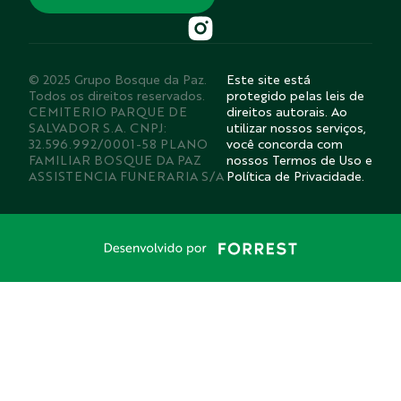
© 2025 Grupo Bosque da Paz.
Este site está
Todos os direitos reservados.
protegido pelas leis de
CEMITERIO PARQUE DE
direitos autorais. Ao
SALVADOR S.A. CNPJ:
utilizar nossos serviços,
32.596.992/0001-58 PLANO
você concorda com
FAMILIAR BOSQUE DA PAZ
nossos Termos de Uso e
ASSISTENCIA FUNERARIA S/A
Política de Privacidade.