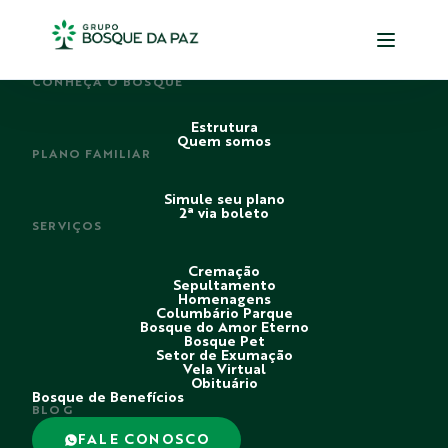
PERDI ALGUÉM
CONHEÇA O BOSQUE
Estrutura
Quem somos
PLANO FAMILIAR
Simule seu plano
2ª via boleto
SERVIÇOS
Cremação
Sepultamento
Homenagens
Columbário Parque
Bosque do Amor Eterno
Bosque Pet
Setor de Exumação
Vela Virtual
Obituário
Bosque de Benefícios
BLOG
FALE CONOSCO