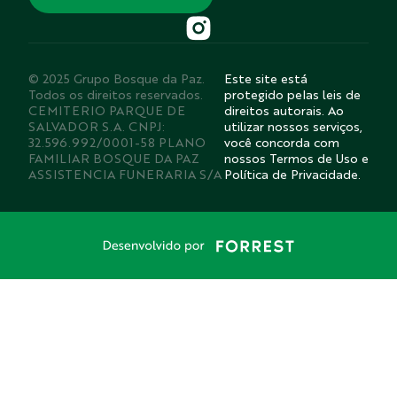
© 2025 Grupo Bosque da Paz.
Este site está
Todos os direitos reservados.
protegido pelas leis de
CEMITERIO PARQUE DE
direitos autorais. Ao
SALVADOR S.A. CNPJ:
utilizar nossos serviços,
32.596.992/0001-58 PLANO
você concorda com
FAMILIAR BOSQUE DA PAZ
nossos Termos de Uso e
ASSISTENCIA FUNERARIA S/A
Política de Privacidade.