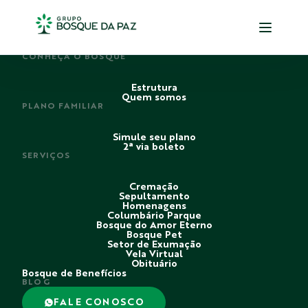
PERDI ALGUÉM
CONHEÇA O BOSQUE
Estrutura
Quem somos
PLANO FAMILIAR
Simule seu plano
2ª via boleto
SERVIÇOS
Cremação
Sepultamento
Homenagens
Columbário Parque
Bosque do Amor Eterno
Bosque Pet
Setor de Exumação
Vela Virtual
Obituário
Bosque de Benefícios
BLOG
FALE CONOSCO