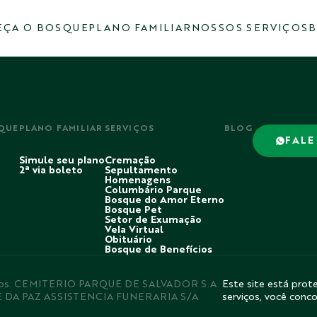
ÇA O BOSQUE
PLANO FAMILIAR
NOSSOS SERVIÇOS
B
QUE
PLANO FAMILIAR
SERVIÇOS
BLOG
FALE
Simule seu plano
Cremação
2ª via boleto
Sepultamento
Homenagens
Columbário Parque
Bosque do Amor Eterno
Bosque Pet
Setor de Exumação
Vela Virtual
Obituário
Bosque de Benefícios
rvados. CEMITERIO PARQUE DE SALVADOR S.A.
Este site está prote
E DA PAZ ASSISTENCIA FUNERARIA S/A
serviços, você conc