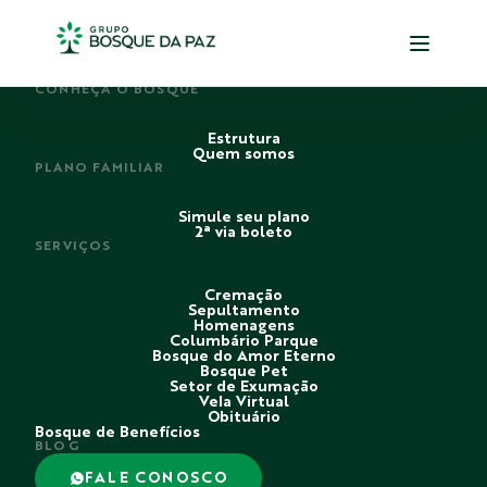
PERDI ALGUÉM
CONHEÇA O BOSQUE
Estrutura
Quem somos
PLANO FAMILIAR
Simule seu plano
2ª via boleto
SERVIÇOS
Cremação
Sepultamento
Homenagens
Columbário Parque
Bosque do Amor Eterno
Bosque Pet
Setor de Exumação
Vela Virtual
Obituário
Bosque de Benefícios
BLOG
FALE CONOSCO