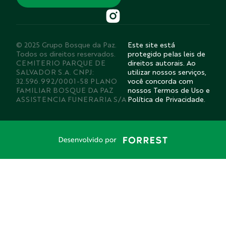
© 2025 Grupo Bosque da Paz.
Este site está
Todos os direitos reservados.
protegido pelas leis de
CEMITERIO PARQUE DE
direitos autorais. Ao
SALVADOR S.A. CNPJ:
utilizar nossos serviços,
32.596.992/0001-58 PLANO
você concorda com
FAMILIAR BOSQUE DA PAZ
nossos Termos de Uso e
ASSISTENCIA FUNERARIA S/A
Política de Privacidade.