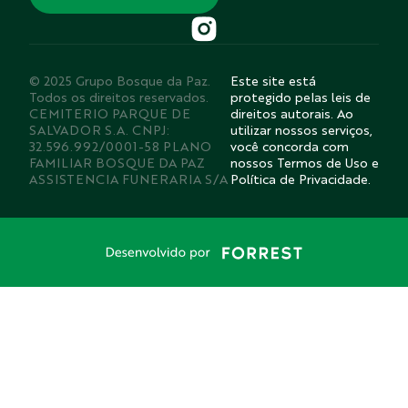
© 2025 Grupo Bosque da Paz.
Este site está
Todos os direitos reservados.
protegido pelas leis de
CEMITERIO PARQUE DE
direitos autorais. Ao
SALVADOR S.A. CNPJ:
utilizar nossos serviços,
32.596.992/0001-58 PLANO
você concorda com
FAMILIAR BOSQUE DA PAZ
nossos Termos de Uso e
ASSISTENCIA FUNERARIA S/A
Política de Privacidade.