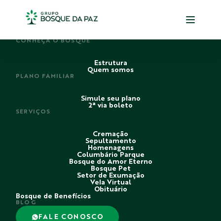
PERDI ALGUÉM
CONHEÇA O BOSQUE
Estrutura
Quem somos
PLANO FAMILIAR
Simule seu plano
2ª via boleto
SERVIÇOS
Cremação
Sepultamento
Homenagens
Columbário Parque
Bosque do Amor Eterno
Bosque Pet
Setor de Exumação
Vela Virtual
Obituário
Bosque de Benefícios
BLOG
FALE CONOSCO