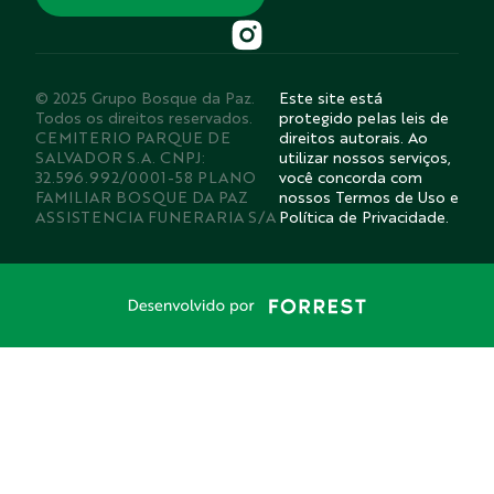
© 2025 Grupo Bosque da Paz.
Este site está
Todos os direitos reservados.
protegido pelas leis de
CEMITERIO PARQUE DE
direitos autorais. Ao
SALVADOR S.A. CNPJ:
utilizar nossos serviços,
32.596.992/0001-58 PLANO
você concorda com
FAMILIAR BOSQUE DA PAZ
nossos Termos de Uso e
ASSISTENCIA FUNERARIA S/A
Política de Privacidade.