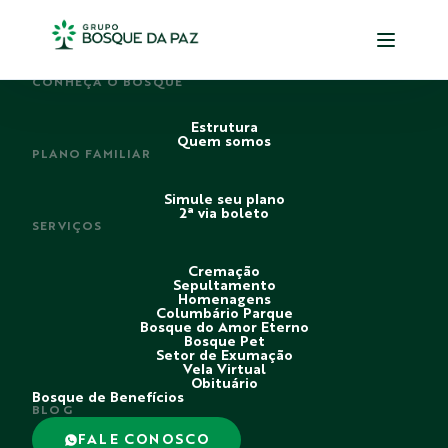
PERDI ALGUÉM
CONHEÇA O BOSQUE
Estrutura
Quem somos
PLANO FAMILIAR
Simule seu plano
2ª via boleto
SERVIÇOS
Cremação
Sepultamento
Homenagens
Columbário Parque
Bosque do Amor Eterno
Bosque Pet
Setor de Exumação
Vela Virtual
Obituário
Bosque de Benefícios
BLOG
FALE CONOSCO