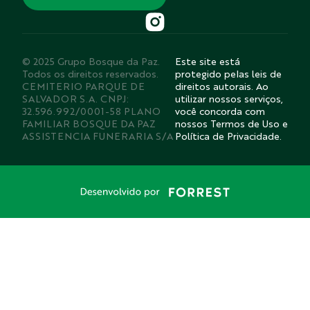
© 2025 Grupo Bosque da Paz.
Este site está
Todos os direitos reservados.
protegido pelas leis de
CEMITERIO PARQUE DE
direitos autorais. Ao
SALVADOR S.A. CNPJ:
utilizar nossos serviços,
32.596.992/0001-58 PLANO
você concorda com
FAMILIAR BOSQUE DA PAZ
nossos Termos de Uso e
ASSISTENCIA FUNERARIA S/A
Política de Privacidade.