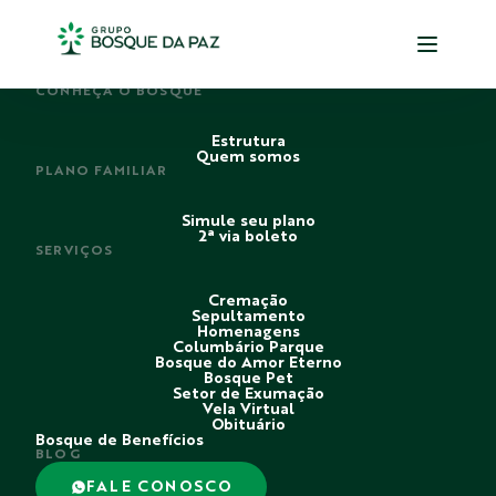
PERDI ALGUÉM
CONHEÇA O BOSQUE
Estrutura
Quem somos
PLANO FAMILIAR
Simule seu plano
2ª via boleto
SERVIÇOS
Cremação
Sepultamento
Homenagens
Columbário Parque
Bosque do Amor Eterno
Bosque Pet
Setor de Exumação
Vela Virtual
Obituário
Bosque de Benefícios
BLOG
FALE CONOSCO