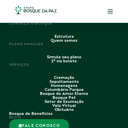
PERDI ALGUÉM
CONHEÇA O BOSQUE
Estrutura
Quem somos
PLANO FAMILIAR
Simule seu plano
2ª via boleto
SERVIÇOS
Cremação
Sepultamento
Homenagens
Columbário Parque
Bosque do Amor Eterno
Bosque Pet
Setor de Exumação
Vela Virtual
Obituário
Bosque de Benefícios
BLOG
FALE CONOSCO