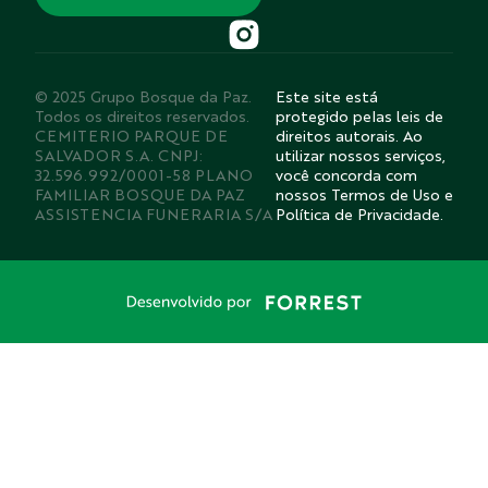
© 2025 Grupo Bosque da Paz.
Este site está
Todos os direitos reservados.
protegido pelas leis de
CEMITERIO PARQUE DE
direitos autorais. Ao
SALVADOR S.A. CNPJ:
utilizar nossos serviços,
32.596.992/0001-58 PLANO
você concorda com
FAMILIAR BOSQUE DA PAZ
nossos Termos de Uso e
ASSISTENCIA FUNERARIA S/A
Política de Privacidade.