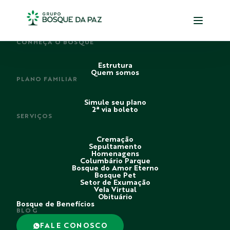
PERDI ALGUÉM
CONHEÇA O BOSQUE
Estrutura
Quem somos
PLANO FAMILIAR
Simule seu plano
2ª via boleto
SERVIÇOS
Cremação
Sepultamento
Homenagens
Columbário Parque
Bosque do Amor Eterno
Bosque Pet
Setor de Exumação
Vela Virtual
Obituário
Bosque de Benefícios
BLOG
FALE CONOSCO