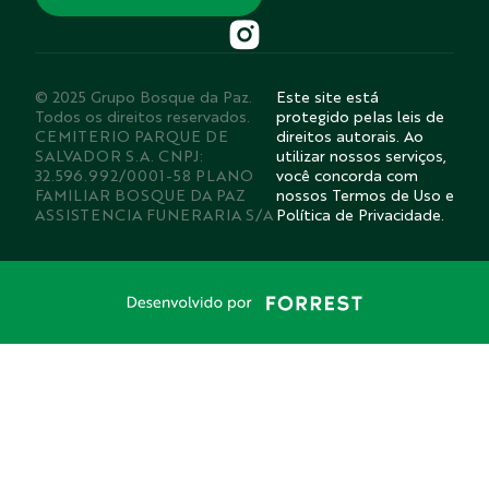
© 2025 Grupo Bosque da Paz.
Este site está
Todos os direitos reservados.
protegido pelas leis de
CEMITERIO PARQUE DE
direitos autorais. Ao
SALVADOR S.A. CNPJ:
utilizar nossos serviços,
32.596.992/0001-58 PLANO
você concorda com
FAMILIAR BOSQUE DA PAZ
nossos Termos de Uso e
ASSISTENCIA FUNERARIA S/A
Política de Privacidade.