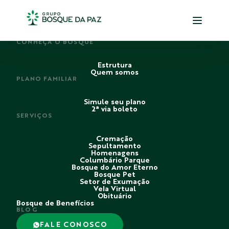
PERDI ALGUÉM
CONHEÇA O BOSQUE
Estrutura
Quem somos
PLANO FAMILIAR
Simule seu plano
2ª via boleto
SERVIÇOS
Cremação
Sepultamento
Homenagens
Columbário Parque
Bosque do Amor Eterno
Bosque Pet
Setor de Exumação
Vela Virtual
Obituário
Bosque de Benefícios
BLOG
FALE CONOSCO