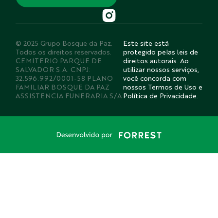
© 2025 Grupo Bosque da Paz.
Este site está
Todos os direitos reservados.
protegido pelas leis de
CEMITERIO PARQUE DE
direitos autorais. Ao
SALVADOR S.A. CNPJ:
utilizar nossos serviços,
32.596.992/0001-58 PLANO
você concorda com
FAMILIAR BOSQUE DA PAZ
nossos Termos de Uso e
ASSISTENCIA FUNERARIA S/A
Política de Privacidade.