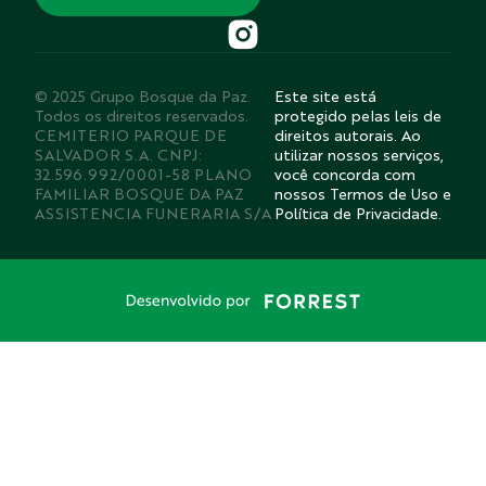
© 2025 Grupo Bosque da Paz.
Este site está
Todos os direitos reservados.
protegido pelas leis de
CEMITERIO PARQUE DE
direitos autorais. Ao
SALVADOR S.A. CNPJ:
utilizar nossos serviços,
32.596.992/0001-58 PLANO
você concorda com
FAMILIAR BOSQUE DA PAZ
nossos Termos de Uso e
ASSISTENCIA FUNERARIA S/A
Política de Privacidade.