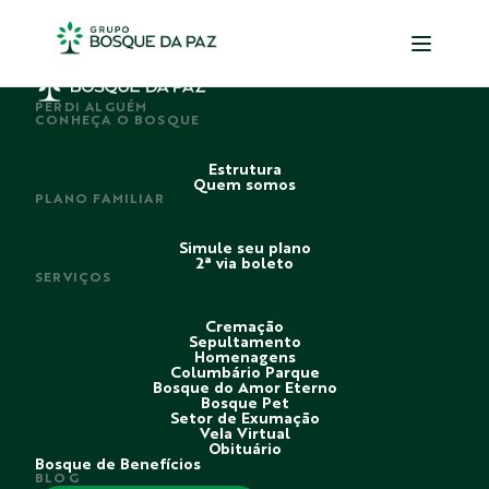
em
28/09/2025
às
19h30
PERDI ALGUÉM
CONHEÇA O BOSQUE
Estrutura
Quem somos
PLANO FAMILIAR
Simule seu plano
2ª via boleto
SERVIÇOS
Cremação
Sepultamento
Homenagens
Columbário Parque
Bosque do Amor Eterno
Bosque Pet
Setor de Exumação
Vela Virtual
Obituário
Bosque de Benefícios
BLOG