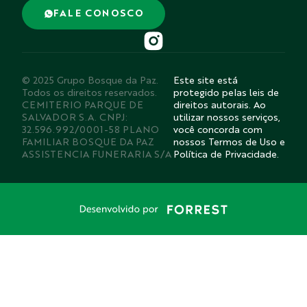
FALE CONOSCO
© 2025 Grupo Bosque da Paz.
Este site está
Todos os direitos reservados.
protegido pelas leis de
CEMITERIO PARQUE DE
direitos autorais. Ao
SALVADOR S.A. CNPJ:
utilizar nossos serviços,
32.596.992/0001-58 PLANO
você concorda com
FAMILIAR BOSQUE DA PAZ
nossos Termos de Uso e
ASSISTENCIA FUNERARIA S/A
Política de Privacidade.