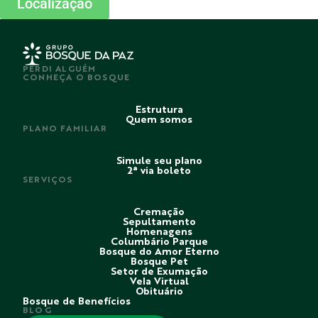
Localização
PERDI ALGUÉM
CONHEÇA O BOSQUE
Estrutura
Quem somos
PLANO FAMILIAR
Simule seu plano
2ª via boleto
SERVIÇOS
Cremação
Sepultamento
Homenagens
Columbário Parque
Bosque do Amor Eterno
Bosque Pet
Setor de Exumação
Vela Virtual
Obituário
Bosque de Benefícios
BLOG